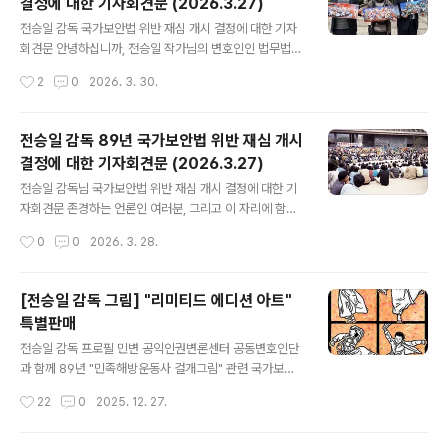
결정에 대한 기자회견문 (2026.3.27)
랜 준비를 거쳐 2024년 6월 10일에www.iloveautoma
글 내용
ta.com 전승일 감독 유튜브 채널 [MIMESIS TV] MIME
전승일 감독 국가보안법 위반 재심 개시 결정에 대한 기자
SIS TV전승일 감독 유튜브 채널 / Indie animation dire
회견문 안녕하십니까, 전승일 작가님의 변호인인 법무법인
ctor, A..
시민의 박찬준 변호사입니다. 오늘 저희는 35년 전, 서슬
작성시간
2
0
2026. 3. 30.
퍼런 군사정권의 칼날 아래 ‘범죄자’의 굴레를 써야 했던 한
예술가, 전승일 작가의 억울한 명예를 회복하기 위해 이 자
리에 섰습니다. 오늘 시작되는 재심은 단순히 한 개인의 무
전승일 감독 89년 국가보안법 위반 재심 개시
죄를 증명하는 자리가 아닙니다. 국가가 휘두른 불법적인
결정에 대한 기자회견문 (2026.3.27)
공권력을 심판하고, 우리 현대사의 아픈 상처를 정의롭게
글 내용
치유하는 역사적인 과정이 될 것입니다. 저희 변호인단은
전승일 감독님 국가보안법 위반 재심 개시 결정에 대한 기
이번 재심사건에서 전승일 작가님의 무죄는 물론, 나아가
자회견문 존경하는 언론인 여러분, 그리고 이 자리에 함께
크게 3가지 의미를 이끌어 내고자 합니다. 첫째, 수사 과정
해주신 모든 분들께 깊은 감사의 말씀을 드립니다. 오늘 저
작성시간
0
0
2026. 3. 28.
의 불법성을 폭로하고자 합니다. 1989년 8월, 당시 안기
희는 서울중앙지방법원이 1989년 전승일 감독님의 국가
부는 작가를 영장도 없이 길..
보안법 위반 사건에 대하여 재심을 개시하기로 결정했다는
매우 뜻깊은 소식을 전해드리고자 합니다. 이는 30년 넘게
[전승일 감독 그림] "리미티드 에디션 아트"
이어져 온 주홍글씨를 지우고, 왜곡된 역사를 바로잡는 정
특별판매
의로운 여정의 첫 걸음입니다. 이번 재심 개시 결정의 가장
글 내용
중요한 의미는, 1989년 당시 국가안전기획부 수사관들이
전승일 감독 프로필 민변 공익인권변론센터 공동변호인단
자행한 불법 수사의 실체를 사법부가 공식적으로 인정했다
과 함께 89년 "민족해방운동사 걸개그림" 관련 국가보안
는 점입니다. 재심 변호인단은 두 가지 사유를 내세워 재심
법 사건에 대한 재심을 진행하고 있습니다. 오랜 준비를 거
작성시간
22
0
2025. 12. 27.
청구를 하였습니다. 첫 번째는 1990년에 있었던 헌법재판
쳐 2024년 6월 10일에 재심을 청구했고, 법원은 국가보
소 결정에 의하여 구 국가보안법 제7..
안법 사건 재심 청구에서는 전례를 찾아보기 힘들 정도로