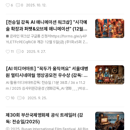
ⓒ..
공작소 / 3분 30초 / 4K / 2025 감독 프로필 전승일 대표
작성시간
6
0
2025. 10. 12.
감독 소개2025년 업데이트 전승일 全承逸 Chon Seun
g-il Biography 1965년 출생명지고등학교 졸업서울대
학교 미술대학 서양화과 졸업동국대학교 대학원 연극영화
[전승일 감독 AI 애니메이션 워크샵] "시각예
과 졸업 동국대학교 영상대학원 교수 역임조선대www.ilo
술 확장과 퍼펫&오브제 애니메이션" (12월 5
veautomata.com 영여(靈輿)는 한국의 전통적인 장례
글 내용
일 개강)
의식에서 영혼을 모시는 가마이다. 한국의 전통사상에서
■ 온라인 워크샵 구글폼 신청서https://forms.gle/y4P
사람이 죽으면 혼(魂)과 백(魄)이 분리되어 혼은 하늘로,
YLETFc9ECqRiC8 개강: 12월 5일(금) (주1회x5회 Zo
백은 땅으로 돌아간다고 여겼다. 장례 행렬에서는 영여가
om 온라인)시간: 저녁 06:30~08:30요일, 시간, 커리큘
작성시간
11
0
2025. 9. 27.
상여의 앞에서 이동한다. 이것은 죽음과..
럼은 조정될수 있습니다 책임강의: 전승일 (독립애니메이
션 감독)특강: 김태권 (만화가)주최: 오토마타 공작소협찬:
사이아트센터 더플럭스 더플로우 참가비: 10만원입금계
[AI 미디어아트] "꼭두가 움직여요" 서울대병
좌: 신한 110-342-530-602문의: 010-5267-7954 /
원 멀티시네마월 영상공모전 우수상 (감독: 전
aniexe@daum.net참가비를 입금하시면 단톡방에 초대
글 내용
승일/2025)
됩니다 AI를 활용한 퍼펫&오브제 애니메이션과 미디어아
AI 활용 미디어아트감독: 전승일 / 1분 38초 / 36 x 11.2
트 제작 (기초과정)사회와 문화 전반의 AI 전환 시대 속에
m / 2025 심사위원강윤성 (영화감독_AI 영화 , , , )박상
서 다양한 AI 이미지&비디오 제너레이터들이 출시되면서
화 (아트디렉터_디스트릭트코리아 부사장)김순호 (국가유
작성시간
10
0
2025. 9. 25.
이제 'AI 영상제작'은 대중적인 문화가 되..
산진흥원 문화유산사업실장)박도중 (서울대학교병원 대외
협력실장) contact to : aniexe@daum.net AI 학습 이
용 금지 / 비공개 개인공유 금지ⓒ 2025. 전승일 All Rig
제30회 부산국제영화제 공식 트레일러 (감
hts Reserved. AI 미디어아트 [꼭두가 움직여요] (감독:
독: 전승일/2025)
전승일/2025) 2010년 전승일 展展 전시작품" data-o
글 내용
g-description="꼭두, 애니메이션과 만나다! 꼭두박물
ⓒ 2025. Busan International Film Festival. All Rig