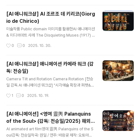
왔다. ..
로필 준 비 중 입 니 다 ⓒ 2025. Busan International
Film Festival. All Rights Reserved.ⓒ 2025. Busa
[AI 애니워크샵] AI 조르조 데 키리코(Giorg
n International Film Festival. All Rights Reserved.
io de Chirico)
제30회 부산국제영화제 공식 트레일러 제30회 부산국제
글 내용
www.iloveautomata.com contact to e-mail : anie
미술작품 Public domain 이미지를 활용한AI 애니메이션
xe@daum.netmobile : 010-5267-7954 A..
& 미디어아트 사례 The Disquieting Muses (1917) T
he Evil Genius of a King (1914) The Nostalgia of t
작성시간
0
0
2025. 10. 30.
he Infinite (1912) The Soothsayer's Recompens
e (1913) Mystery and Melancholy (1914) The So
ng of Love (1912) The Great Tower (1921) [AI 조
[AI 애니워크샵] 애니메이션 카메라 워크 (감
르조 데 키리코 Giorgio de Chirico] (감독: 전승일) [전
독: 전승일)
승일 감독 AI 애니메이션 워크샵] "시각예술 확장과 퍼펫&
글 내용
오브제 애니메이션" [전승일 감독 AI 애니메이션 워크샵]
Camera Tilt and Rotation Camera Rotation [전승
"퍼펫&오브제 애니메이션을 중심으로" (11월중 ..
일 감독 AI 애니메이션 워크샵] "시각예술 확장과 퍼펫&오
브제 애니메이션" [전승일 감독 AI 애니메이션 워크샵] "퍼
작성시간
1
0
2025. 10. 19.
펫&오브제 애니메이션을 중심으로" (11월중 개강)전승일
감독 프로필 준 비 중 입 니 다 ⓒ 2025. Busan Internat
ional Film Festival. All Rights Reserved.ⓒ 2025.
[AI 애니메이션] <영여 靈輿 Palanquins
Busan International Film Festival. All Rights Rese
of the Soul> (감독: 전승일/2025) 해외영
rved. 제30회 부산국제영화제 공식 트레일러 제30회 부
글 내용
화제 정보
산국제www.iloveautomata.com contact to : aniex
AI animated art film영여 靈輿 Palanquins of the S
e@daum.net AI 학습 이용 금지 / 비공개 개인공유 금지
oul감독: 전승일작곡: 원일 / 연주: 바람곶 제작: 오토마타