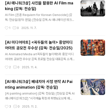
신속하게 재심 개시 결정(2024.08.23)을 했습니다. 그런
[AI 애니워크샵] 사진을 활용한 AI Film ma
데 극우 성향 검사는 이에 불복하여 "즉시항고'(2024.08.
king (감독: 전승일)
30)와 "재항고"(2025.04.08)를 반복하였고, 이로 인해
글 내용
재심 개시가 지연되면서 대법원까지 사건이 올라갔습니다.
AI Film [진혼 Requiem for Korean Genocide] (감
그리고 2025년 5월 28일 대법원은 대법관 4명의 일치된
독: 전승일/음악: 원일) [전승일 감독 AI 애니메이션 워크
의견으로 검사의 재항고를 기각시켜서 마침내 36년만에
샵] "시각예술 확장과 퍼펫&오브제 애니메이션" [전승일
작성시간
1
0
2025. 11. 7.
재심이 열릴수 있게 되었습니다. 그런데 재심 재판부가 잡
감독 AI 애니메이션 워크샵] "시각예술 확장과 퍼펫&오브
혀있음에도 불구하..
제 애니메이션" (11월중 개강)전승일 감독 프로필 전승일
대표감독 소개2025년 업데이트 전승일 全承逸 Chon S
[AI 미디어아트] <꼭두들의 놀이> 중앙미디
eung-il Biography 1965년 출생명지고등학교 졸업서
어아트 공모전 우수상 (감독: 전승일/2025)
울대학교 미술대학 서양화과 졸업동국대학교 대학원 연극
글 내용
영화과 졸업www.iloveautomata.com contact to e-
AI Animated Media art꼭두들의 놀이제5회 중앙 미디
mail : aniexe@daum.net mobile : 010-5267-795
어아트 공모전 우수상 감독 프로필 전승일 대표감독 소개2
4 AI 학습 이용 금지 / 비공개 개인공유 금지 ⓒ 2025. 전
025년 업데이트 전승일 全承逸 Chon Seung-il Biogr
작성시간
2
0
2025. 11. 4.
승일 ..
aphy 1965년 출생명지고등학교 졸업서울대학교 미술대
학 서양화과 졸업동국대학교 대학원 연극영화과 졸업 동국
대학교 영상대학원 교수 역임조선대www.iloveautomat
[AI 애니워크샵] 베네치아 서정 연작 AI Pai
a.com 우리나라는 고대 삼국시대부터 근대 조선시대에
nting animation (감독: 전승일)
이르기까지 토우, 장승, 솟대, 나무꼭두, 굿인형, 꼭두각시
글 내용
놀음, 산대놀이, 만석중놀이, 탈춤 등 다양한 전통 인형과
[AI painting animation] (감독: 전승일) [전승일 감독 AI
연행 예술이 있었다. 꼭두는 인형의 순우리말이다. 꼭두는
애니메이션 워크샵] "시각예술 확장과 퍼펫&오브제 애니
석보상절(釋譜詳節)>(1447년)의 ‘곡도’라는 말에서 유
메이션" [전승일 감독 AI 애니메이션 워크샵] "퍼펫&오브
작성시간
3
0
2025. 11. 2.
래하여 ‘사람의 형상을 본따 만든 물건’을 칭하는 말로 쓰여
제 애니메이션을 중심으로" (11월중 개강)전승일 감독 프