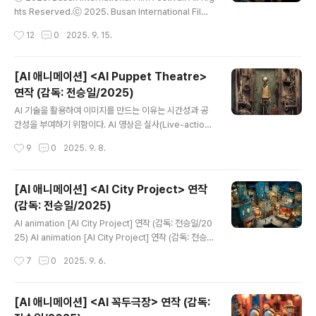
관, 꼭두가 움직여요>展 개최 꼭두박물관이 오는 7월 24
hts Reserved.ⓒ 2025. Busan International Film
일 새로운 개념과 미학의 특별기획전시를 선보인다.박물관
Festival. All Rights Reserved. 30주년을 맞이하는 올
작성시간
12
0
2025. 9. 15.
두 번째 기..
해 부산국제영화제 트레일러는 전통적인 퍼펫&오브제 스
톱-모션 애니메이션의 예술적 미학적 특징을 살리면서, 동
시에 생성형 AI 기술을 활용하여 새로운 영상미를 담은 애
[AI 애니메이션] <AI Puppet Theatre>
니메이션으로 제작되었다. 트레일러는 바닷가에서 조명을
연작 (감독: 전승일/2025)
밝히며 서 있는 카메라 오브제로 시작해서 함께 영화를 만
글 내용
들고 축제를 즐기는 다양한 모습의 퍼펫들과 영화적 공간
AI 기술을 활용하여 이미지를 만드는 이유는 시간성과 공
을 보여주고, 야외 극장에서 영화 상영을 기다리는 장면으
간성을 부여하기 위함이다. AI 영상은 실사(Live-action)
로 마무리된다. 전반적으로 따뜻하고 부드러운 톤의 색감
가 아니기 때문에 본질적으로 애니메이션으로 구조화된다.
작성시간
9
0
2025. 9. 8.
과 조명으로 구성된 미장센으..
라이브-액션은 이미지가 사실적이라는 의미가 아니라, 배
우의 연기나 사물의 운동을 그대로 카메라에 담았다는 뜻
이다. 뤼미에르 형제의 시네마토그래프(Cinématograph
[AI 애니메이션] <AI City Project> 연작
e)와 에밀 레이노의 광학극장(Théâtre Optique)이 어
(감독: 전승일/2025)
떤 차이가 있는지 다시 이해할 필요가 있겠다. 내가 만든 AI
글 내용
인형들은 과연 나의 생각과 감정과 예술적 목표에 따라줄
AI animation [AI City Project] 연작 (감독: 전승일/20
것인가? contact to : aniexe@daum.net 블로그 저해
25) AI animation [AI City Project] 연작 (감독: 전승
상도 공유AI 학습 이용 금지 / 비공개 개인공유 금지ⓒ 20
일/2025) AI animation [AI City Project] 연작 (감독:
작성시간
7
0
2025. 9. 6.
25. 전승일 All Rights Reserved..
전승일/2025) AI animation [AI City Project] 연작
(감독: 전승일/2025) AI animation [AI City Project]
연작 (감독: 전승일/2025) contact to : aniexe@dau
[AI 애니메이션] <AI 꼭두극장> 연작 (감독:
m.net 블로그 저해상도 공유 AI 학습 이용 금지 / 비공개