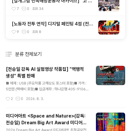
[걸개그림 민족해방운동사 아카이브] "고 성
완경 교수 의견서" (1989.12)
7
0
조회
34
[노동자 전투 연작] 디지털 페인팅 4점 (전승
일 감독 작품)
9
0
조회
8
분류 전체보기
주요 글 목록
[전승일 감독 AI 실험영상 작품집] "역행적
생성" 특별 판매
글 내용
■ 매체 : USB (주요작품 고해상도 포스터 포함)■ 가격 :
5만원 (택배비 포함)■ 입금계좌 : 하나은행 405-91062
7-64407■ 입금하시면 문자나 카톡 주세요 010 5267
작성시간
2
0
2026. 8. 3.
7954■ 구입 신청 후 2주일 이내에 작품집을 보내드립니
다 ▶ 구입 신청서 클릭https://forms.gle/7oGszt2AM
DP144V58 전승일 감독 프로필 보기 89년 "민족해방운
미디어아트 <Space and Nature>(감독:
동사 걸개그림" 국가보안법 사건에 대해 민변 공익인권변
전승일) Dream Big Art Award 미디어아
론센터 공동변호인단과 함께 국가를 상대로 재심을 진행하
글 내용
트 초청공모전 우수상 수상
고 있습니다. 오랜 준비를 거쳐 2024년 6월 10일에 재심
2026 Dream Big Art Award 미디어아트 초청공모전