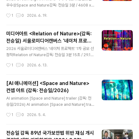
을 청구했고, 법원은 국가보안법 사건 재심 청구에서는 전
우수상Space and Nature감독: 전승일 3분 / 4608 x 1
례를 찾아보기 힘들 정도로 신속하게 재심 개시 결정(202
728 pixel / 2026 트레일러 보기 인간은 본성적으로 자
작성시간
1
0
2026. 6. 19.
4.08.23)을 했습니다. 그런데 극우 성향 검..
연 속에서 편안함과 아름다움을 느낀다. 작가 본인도 어린
시절 자연 속에서 뛰어놀던 추억이 새록새록하다. 이는 인
간 또한 자연의 일부이며, 자연은 단지 ‘풍경’이 아니라 오
미디어아트 <Relation of Nature>(감독:
랜 세월 동안 인간과 함께 하며 깊은 ‘관계성’을 맺어왔기
전승일) 서울로미디어캔버스 '네이처 프로젝
때문일 것이다. 자연은 인간의 가장 오래된 친구이다. 자연
글 내용
트' 작품 선정
의 아름다움과 따뜻함, 그리고 내재적인 미적 의미와 인간
2026 서울로미디어캔버스 '네이처 프로젝트' 1차 공모 선
과의 관계성을 표현한 미디어아트 작품으로 자연의 생기로
정작Relation of Nature감독: 전승일 3분 15초 / 29.14
운 다양성은 인간과의 공존, 그리고 안정감과 평화로운 꿈
x 7.68m / 2026 트레일러 보기 인간은 대체로 예외없이
작성시간
1
0
2026. 6. 13.
의 가능성을 제시한다. 영상 중간에 보여지는 집과 기하학
자연 속에서 편안함과 아름다움을 느낀다. 작가 본인 또한
적..
어린 시절 자연 속에서 뛰어놀던 추억이 새록새록하다. 이
는 인간 또한 자연의 일부이며, 자연은 단지 ‘풍경’이 아니
[AI 애니메이션] <Space and Nature>
라 오랜 세월 동안 인간과 깊은 ‘관계성’을 맺어왔기 때문일
컨셉 아트 (감독: 전승일/2026)
것이다. 이에 대하여 사진작가이자 환경운동가이며 다큐멘
글 내용
터리 영화 감독인 얀 아르튀스 베르트랑(Yann Arthus Be
AI animation [Space and Nature] trailer (감독: 전
rtrand)은 “지구는 인류가 잠시 빌려 쓰는 집(house)이
승일/2026) AI animation [Space and Nature] trail
아니라, 66억 인류와 모든 동식물들이 함께 사는 가정(ho
er (감독: 전승일/2026) 전승일 감독 그림 "리미티드 에디
작성시간
1
0
2026. 5. 4.
me)이다”라고 말했다. 본 미디어아..
션 아트" 특별 판매 [전승일 감독 그림] "리미티드 에디션
아트" 특별판매전승일 감독 프로필 민변 공익인권변론센터
공동변호인단과 함께 89년 "민족해방운동사 걸개그림" 관
전승일 감독 89년 국가보안법 위반 재심 개시
련 국가보안법 사건에 대한 재심을 진행하고 있습니다. 오