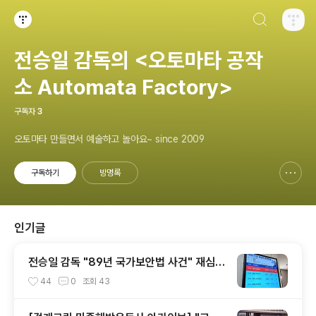
검색하기
티스토리
전승일 감독의 <오토마타 공작
소 Automata Factory>
구독자
3
오토마타 만들면서 예술하고 놀아요~ since 2009
구독하기
방명록
신고하기 레이어
열기
인기글
전승일 감독 "89년 국가보안법 사건" 재심청
구 언론보도 & 아카이브
44
0
조회
43