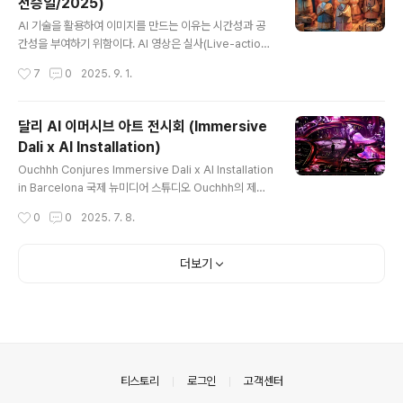
전승일/2025)
개인공유 금지 ⓒ 2025. 전승일 All Rights Reserved.
글 내용
[전승일 감독 AI 애니메이션 워크샵] "시각예술 확장과 퍼
AI 기술을 활용하여 이미지를 만드는 이유는 시간성과 공
펫&오브제 애..
간성을 부여하기 위함이다. AI 영상은 실사(Live-action)
가 아니기 때문에 본질적으로 애니메이션으로 구조화된다.
작성시간
7
0
2025. 9. 1.
라이브-액션은 이미지가 사실적이라는 의미가 아니라, 배
우의 연기나 사물의 운동을 그대로 카메라에 담았다는 뜻
이다. 뤼미에르 형제의 시네마토그래프(Cinématograph
달리 AI 이머시브 아트 전시회 (Immersive
e)와 에밀 레이노의 광학극장(Théâtre Optique)이 어
Dali x AI Installation)
떤 차이가 있는지 다시 이해할 필요가 있겠다. 내가 만든 AI
글 내용
인형들은 과연 나의 생각과 감정과 예술적 목표에 따라줄
Ouchhh Conjures Immersive Dali x AI Installation
것인가? contact to : aniexe@daum.net 블로그 저해
in Barcelona 국제 뉴미디어 스튜디오 Ouchhh의 제작
상도 공유AI 학습 이용 금지 / 비공개 개인공유 금지ⓒ 20
진은 살바도르 달리의 천재성과 AI의 시각적 능력을 합치
작성시간
0
0
2025. 7. 8.
25. 전승일 All Rights Reserved..
겠다는 10년간의 야망을 바르셀로나 IDEAL Centre d'A
rts Digitals에서 이 설치물을 통해 실현했습니다. Ouchh
h 팀의 설명: "달리 재단과 IDEAL Barcelona와 협력하
더보기
여 인공지능으로 수집하고 처리한 살바도르 달리의 모든
작품을 통합한 새로운 데이터 페인팅 경험을 만들었습니
다. 달리의 천재성을 상상하고 탐구하기 위해 우리는 최신
멀티모달 AI 알고리즘을 사용하여 달리가 주변 세계를 인
식할 때의 정신과 사고방식을 반영하는 풍경을 만들었습니
다. AI가 달리가 창조한 초현실적..
의안내
티스토리
로그인
고객센터